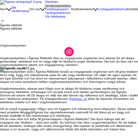
Styrelsen
Ungdomsstyrelsen
Ditt
Hem
Om oss
Föräldragruppen
Klubbaktiviteter
Lördagsaktiviteterna
Klubbkl
medlemskap
Tävlingssektionen
Vår fritidledare
Ågesta ridklubb
Ågesta ridklubb
Ungdomsstyrelsen
Ungdomsstyrelsen i Ågesta Ridklubb drivs av engagerade ungdomar som arbetar för att skapa
gemenskap, aktiviteter och en trygg miljö för klubbens yngre medlemmar. Här kan du läsa mer om
ungdomsstyrelsens arbete och engagemang i klubben.
Mer om US arbete
Ungdomsstyrelsen (US) i Ågesta Ridklubb består av engagerade ungdomar som vill göra klubben
till en rolig, trygg och inkluderande plats för alla unga medlemmar. US väljer sin egen styrelse vid
ett eget årsmöte och har även en representant adjungerad i ridklubbens ordinarie styrelse, vilket
skapar ett nära samarbete mellan ungdomsverksamheten och föreningens övriga arbete.
Ungdomsstyrelsen arbetar med frågor som är viktiga för klubbens yngre medlemmar och
arrangerar aktiviteter, temadagar och sociala event som stärker gemenskapen på Ågesta.
Genom sitt arbete vill US skapa en miljö där alla känner sig välkomna och delaktiga, både i stallet
och i klubbens verksamhet. På Instagramkontot
@agesta_us
delar de löpande information om
aktiviteter, initiativ och livet i ungdomssektionen.
US är också engagerade i frågor som rör trygghet och inkludering inom ridsporten. Deras arbete
med projektet #tryggpåÅgesta har uppmärksammats nationellt för sitt fokus på en trygg och
positiv stallmiljö fri från kränkningar och mobbning.
Vill du vara med och bidra till gemenskapen i Ågesta Ridklubb? Det finns många sätt att
engagera sig i klubben – stort som smått. Du behöver inte sitta i ungdomsstyrelsen för att hjälpa
till vid aktiviteter, tävlingar eller andra arrangemang. Alla insatser är värdefulla och tillsammans
skapar vi en levande, trygg och välkomnande klubb där både människor och hästar trivs.