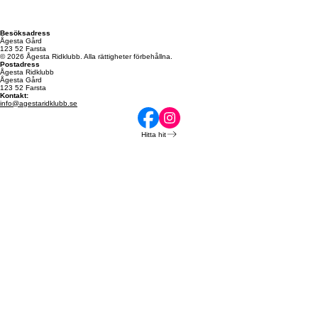
Besöksadress
Ågesta Gård
123 52 Farsta
© 2026 Ågesta Ridklubb. Alla rättigheter förbehållna.
Postadress
Ågesta Ridklubb
Ågesta Gård
123 52 Farsta
Kontakt:
info@agestaridklubb.se
Hitta hit