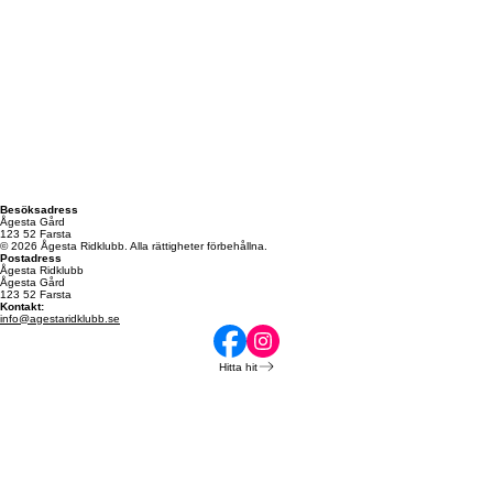
Besöksadress
Ågesta Gård
123 52 Farsta
© 2026 Ågesta Ridklubb. Alla rättigheter förbehållna.
Postadress
Ågesta Ridklubb
Ågesta Gård
123 52 Farsta
Kontakt:
info@agestaridklubb.se
Hitta hit