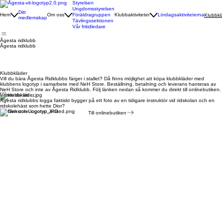
Styrelsen
Ungdomsstyrelsen
Ditt
Hem
Om oss
Föräldragruppen
Klubbaktiviteter
Lördagsaktiviteterna
Klubbkl
medlemskap
Tävlingssektionen
Vår fritidledare
Ågesta ridklubb
Ågesta ridklubb
Klubbkläder
Vill du bära Ågesta Ridklubbs färger i stallet? Då finns möjlighet att köpa klubbkläder med
klubbens logotyp i samarbete med NeH Store. Beställning, betalning och leverans hanteras av
NeH Store och inte av Ågesta Ridklubb. Följ länken nedan så kommer du direkt till onlinebutiken.
Visste du att ...
Ågesta ridklubbs logga faktiskt bygger på ett foto av en tidigare instruktör vid ridskolan och en
ridskolehäst som hette Dior?
Till onlinebutiken