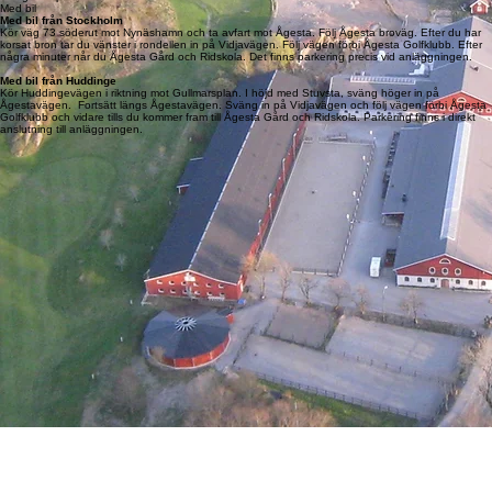
Med bil
Med bil från Stockholm
Kör väg 73 söderut mot Nynäshamn och ta avfart mot Ågesta. Följ Ågesta broväg. Efter du har
korsat bron tar du vänster i rondellen in på Vidjavägen. Följ vägen förbi Ågesta Golfklubb. Efter
några minuter når du Ågesta Gård och Ridskola. Det finns parkering precis vid anläggningen.
Med bil från Huddinge
Kör Huddingevägen i riktning mot Gullmarsplan. I höjd med Stuvsta, sväng höger in på
Ågestavägen. Fortsätt längs Ågestavägen. Sväng in på Vidjavägen och följ vägen förbi Ågesta
Golfklubb och vidare tills du kommer fram till Ågesta Gård och Ridskola. Parkering finns i direkt
anslutning till anläggningen.