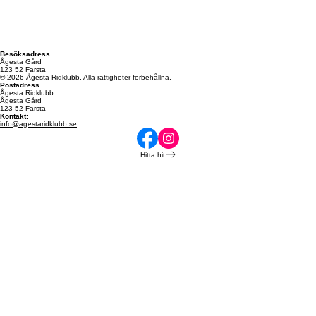
Besöksadress
Ågesta Gård
123 52 Farsta
© 2026 Ågesta Ridklubb. Alla rättigheter förbehållna.
Postadress
Ågesta Ridklubb
Ågesta Gård
123 52 Farsta
Kontakt:
info@agestaridklubb.se
Hitta hit