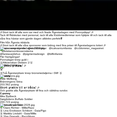
🎉Stort tack till alla som var med och firade Ågestadagen med Ponnysläpp! 🎉
Tack till Ridskolan med personal, tack till alla Klubbmedlemmar som hjälpte till och tack till alla
våra fina hästar som gjorde dagen alldeles perfekt❣️
Film från Ågesta ridskola
🎉Stort tack till alla våra sponsorer som bidrog med fina priser till Ågestadagens lotteri 🎉
@restaurangnittonde @stockholmhar @icakvantumfarsta @ccblommor_magasinet
@kristianvonkrusenstierna
@farstavardshus @pigmentadesign @bilfinifarsta
Fler framgångar!
Ponnylaget knep guld i
🥇Allsvenskan Division 1!🥇
🎉 Stort grattis! 🎉
🏆
🥉Två Ågestaryttare knep bronsmedaljerna i SM! 🥉
B-ponny
Elise Mellberg
Bränningens Stina
203.562 poäng
Stort grattis till er båda! 🎉
Och grattis alla Ågestaryttare till fina och välridna rundor.
C-ponny
Mira Rydbeck
Sørgårdens Buffalo Soldier
200.723 poäng.
Placerade på häst:
🥇 Claes Richter - Willis/Razz