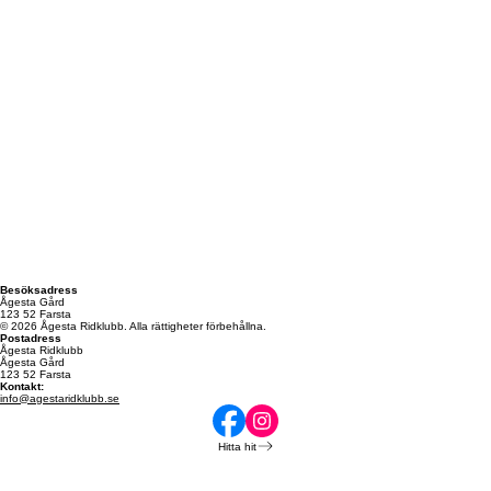
Besöksadress
Ågesta Gård
123 52 Farsta
© 2026 Ågesta Ridklubb. Alla rättigheter förbehållna.
Postadress
Ågesta Ridklubb
Ågesta Gård
123 52 Farsta
Kontakt:
info@agestaridklubb.se