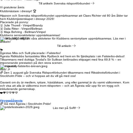
🥈 Lina Enoksson Schibort - Gaia/Figo
🥉 Matilda Lindahl - Gaia/Willis
🥉 Ylva Granath - Razz/Hugo
Till artikeln Svenska ridsportförbundet
Vi gratulerar årets
Klubbmästare i dressyr! 🏆
Hippson och Svenska ridsportförbundet uppmärksammar att Claes Richter vid 80 års ålder tar
hem Klubbmästerskapet i dressyr 2026!
Placerade på ponny:
🥇 Julie Thorell - Vimpel/Brandy
🥈 Dalia Ritter - Vimpel/Bellman
🥉 Maja Behring - Bellman/Vimpel
Klubbens senioraktiviteter uppmärksammas!
Det är otroligt roligt att våra aktiviteter för Klubbens seniorryttare uppmärksammas. Läs mer i
artikeln!
Till artikeln
🐎
Ågestas Mira och Sulli placerade i Falsterbo!
Ågesta Ridklubbs fantastiska Mira Rydbeck red hem en fin fjärdeplats i sin Falsterbo-debut!
Tillsammans med duktiga Tovdal's Sir Sullivan belönades ekipaget med fina 69,8 % – en
imponerande prestation på den stora scenen.
Stort grattis
Mira! 🎉
🌈 Den 1 augusti går Svenska Ridsportförbundet tillsammans med Riksidrottsförbundet i
Stockholm Pride – och vi hoppas att du vill gå med oss!
Oavsett om du är medlem, ryttare, hästälskare, ung eller gammal är du varmt välkommen. Kom
och visa att alla är välkomna inom ridsporten – och att Ågesta står upp för en trygg och
inkluderande gemenskap.
❤️🧡💛💚💙💜
#tryggpåågesta
🌈 Gå med Ågesta i Stockholm Pride!
Läs mer på SvRf