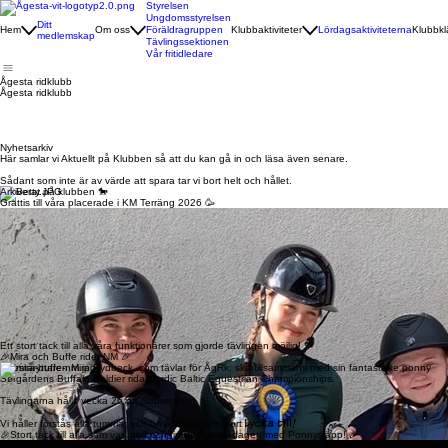
Styrelsen
Ungdomsstyrelsen
Ditt
Hem
Om oss
Föräldragruppen
Klubbaktiviteter
Lördagsaktiviteterna
Klubbkl
medlemskap
Tävlingssektionen
Vår fritidledare
Ågesta ridklubb
Ågesta ridklubb
Nyhetsarkiv
Här samlar vi Aktuellt på Klubben så att du kan gå in och läsa även senare.
Sådant som inte är av värde att spara tar vi bort helt och hållet.
Arkiverat på klubben 🐎
Grattis till våra placerade i KM Terräng 2026 🥳
🌿
🌾
Placerade på häst:
🥇 Matilda Rutqvist - Razz
Placerade på ponny:
🥇 Dalia Ritter - Bellman
🥈Maja Behring - Vimpel
Hederspristagare:
🏅Melanie Cassergren
Ett stort tack till alla våra funktionärer som gjorde tävlingen möjlig! 💖
🎉Mira och Buffe rider NM 🎉
Ågestaryttaren Mira Rydbeck, som tävlar för ÅgRk, ska tillsammans med sin fantastiske ponny
Sørgårdens Buffalo Soldier rida Nordic Baltic Equestrian Championships.
Tävlingarna hålls vecka 26 på Strömsholm.
Lycka till!
Vi håller förstås alla tummar och önskar dem ett stort
🎉Stort tack till alla som var med och firade Ågestadagen med Ponnysläpp! 🎉