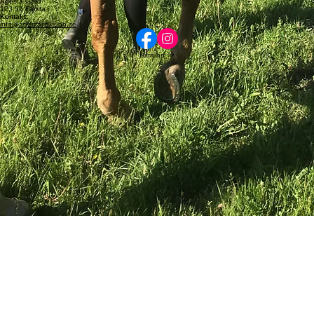
123 52 Farsta
© 2026 Ågesta Ridklubb. Alla rättigheter förbehållna.
Postadress
Ågesta Ridklubb
Ågesta Gård
123 52 Farsta
Kontakt:
info@agestaridklubb.se
Hitta hit