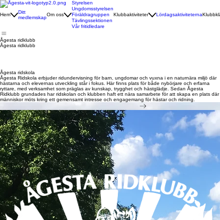
Styrelsen
Ungdomsstyrelsen
Ditt
Hem
Om oss
Föräldragruppen
Klubbaktiviteter
Lördagsaktiviteterna
Klubbkl
medlemskap
Tävlingssektionen
Vår fritidledare
Ågesta ridklubb
Ågesta ridklubb
Ågesta ridskola
Ågesta Ridskola erbjuder ridundervisning för barn, ungdomar och vuxna i en naturnära miljö där
hästarna och elevernas utveckling står i fokus. Här finns plats för både nybörjare och erfarna
ryttare, med verksamhet som präglas av kunskap, trygghet och hästglädje. Sedan Ågesta
Ridklubb grundades har ridskolan och klubben haft ett nära samarbete för att skapa en plats där
människor möts kring ett gemensamt intresse och engagemang för hästar och ridning.
Till Ågesta ridskolas hemsida